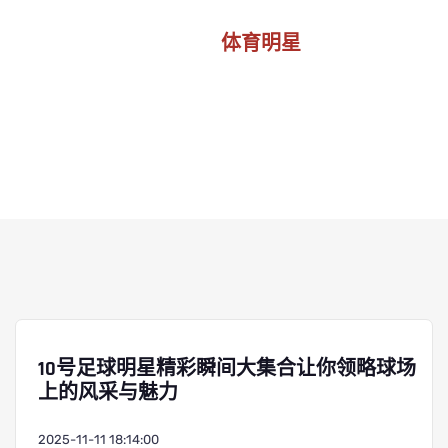
体育明星
首页
体育明星
10号足球明星精彩瞬间大集合让你领略球场
上的风采与魅力
2025-11-11 18:14:00