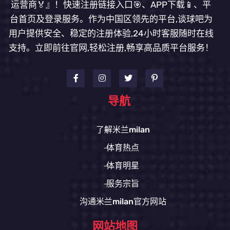
运营商🏅』！快速注册链接入口🎯、APP下载📱、平
台首页及登录服务。作为中国区领先的平台,谈球吧为
用户提供安全、稳定的注册体验,24小时客服随时在线
支持。立即前往官网,轻松注册,畅享高品质平台服务！
导航
了解米兰milan
体育热点
体育明星
服务宗旨
沟通米兰milan官方网站
网站地图