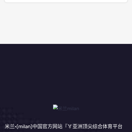
米兰·(milan)中国官方网站『🏅亚洲顶尖综合体育平台