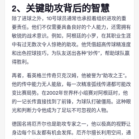
2、关键助攻背后的智慧
除了进球之外，10号球员通常也承担着组织进攻的重
要责任。他们不仅需要具备良好的个人能力，还需拥有
敏锐的战术意识。例如，阿根廷的小罗，在其职业生涯
中有过无数次令人惊艳的助攻。他凭借超高传球精准度
和出色控球技巧，为队友送出各种“妙传”，帮助球队赢
得胜利。
再者，看英格兰传奇贝克汉姆，他被誉为“助攻之王”。
他的传中能力无人能敌，每一次精准弧线传递都可能改
变比赛局势。在2002年世界杯小组赛对阿根廷时，他
的一记长传直接找到了前锋，为球队打破僵局。这种眼
光和判断力令他成为了足坛不可忽视的人物。
德国名将厄齐尔也是助攻专家之一，他以极高的视野让
身边每个队友都有机会发挥。厄齐尔擅长利用空间，通