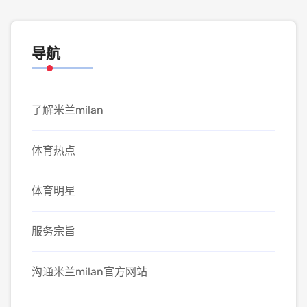
导航
了解米兰milan
体育热点
体育明星
服务宗旨
沟通米兰milan官方网站