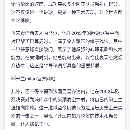
无与伦比的速度，成功突破多个防守队员后射门得分。
这不仅仅是一个进球，更是一种艺术表现，让全世界都
为之惊叹。
再来看巴西天才内马尔，他在2015年的欧冠联赛中面
对巴黎圣日耳曼时，上演了令人难忘的帽子戏法。其中
一记任意球直接破门，展示了他超强的心理素质和技术
能力。在关键时刻，他总能站出来，以绝佳表现点燃观
众热情，这正是10号球员所具备的重要特质。
此外，还不得不提到法国巨星齐达内，他在2002年欧
冠决赛对勒沃库森中的头顶凌空抽射，将自己的职业生
涯推向巅峰。这一进球至今仍被认为是足坛历史上最美
妙的一击之一，展现了齐达内超凡脱俗的技术和舞台
感，让人铭记于心。