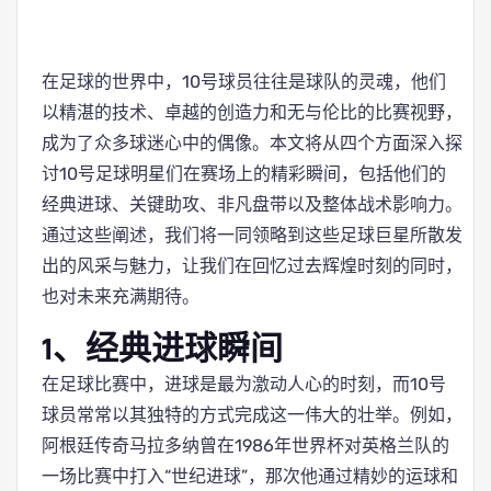
在足球的世界中，10号球员往往是球队的灵魂，他们
以精湛的技术、卓越的创造力和无与伦比的比赛视野，
成为了众多球迷心中的偶像。本文将从四个方面深入探
讨10号足球明星们在赛场上的精彩瞬间，包括他们的
经典进球、关键助攻、非凡盘带以及整体战术影响力。
通过这些阐述，我们将一同领略到这些足球巨星所散发
出的风采与魅力，让我们在回忆过去辉煌时刻的同时，
也对未来充满期待。
1、经典进球瞬间
在足球比赛中，进球是最为激动人心的时刻，而10号
球员常常以其独特的方式完成这一伟大的壮举。例如，
阿根廷传奇马拉多纳曾在1986年世界杯对英格兰队的
一场比赛中打入“世纪进球”，那次他通过精妙的运球和