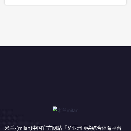
米兰·(milan)中国官方网站『🏅亚洲顶尖综合体育平台