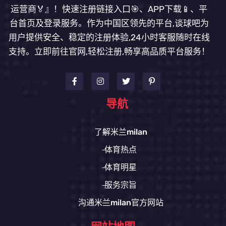
运营商🏅』！快速注册链接入口🎯、APP下载📱、平
台首页及登录服务。作为中国区领先的平台,谈球吧为
用户提供安全、稳定的注册体验,24小时客服随时在线
支持。立即前往官网,轻松注册,畅享高品质平台服务！
导航
了解米兰milan
体育热点
体育明星
服务宗旨
沟通米兰milan官方网站