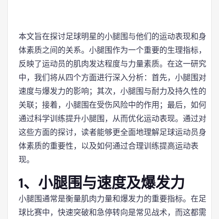
本文旨在探讨足球明星的小腿围与他们的运动表现和身
体素质之间的关系。小腿围作为一个重要的生理指标，
反映了运动员的肌肉发达程度与力量素质。在这一研究
中，我们将从四个方面进行深入分析：首先，小腿围对
速度与爆发力的影响；其次，小腿围与耐力及持久性的
关联；接着，小腿围在受伤风险中的作用；最后，如何
通过科学训练提升小腿围，从而优化运动表现。通过对
这些方面的探讨，读者能够更全面地理解足球运动员身
体素质的重要性，以及如何通过合理训练提高运动表
现。
1、小腿围与速度及爆发力
小腿围通常是衡量肌肉力量和爆发力的重要指标。在足
球比赛中，快速突破和急停转向是常见战术，而这都需