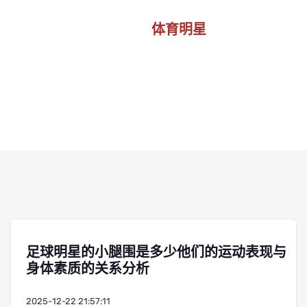
体育明星
首页
体育明星
足球明星的小腿围是多少他们的运动表现与
身体素质的关系分析
2025-12-22 21:57:11