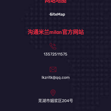
网站地图
SiteMap
沟通米兰milan官方网站
13572511575
lkzritk@qq.com
芜湖市姻浆区204号