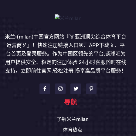
米兰·(milan)中国官方网站『🏅亚洲顶尖综合体育平台
运营商🏅』！快速注册链接入口🎯、APP下载📱、平
台首页及登录服务。作为中国区领先的平台,谈球吧为
用户提供安全、稳定的注册体验,24小时客服随时在线
支持。立即前往官网,轻松注册,畅享高品质平台服务！
导航
了解米兰milan
体育热点