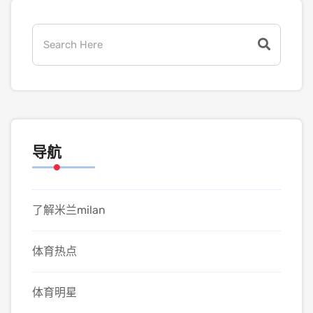
导航
了解米兰milan
体育热点
体育明星