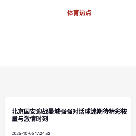
体育热点
首页
体育热点
北京国安迎战曼城强强对话球迷期待精彩较
量与激情时刻
2025-10-06 17:24:32