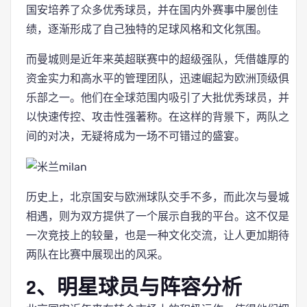
国安培养了众多优秀球员，并在国内外赛事中屡创佳
绩，逐渐形成了自己独特的足球风格和文化氛围。
而曼城则是近年来英超联赛中的超级强队，凭借雄厚的
资金实力和高水平的管理团队，迅速崛起为欧洲顶级俱
乐部之一。他们在全球范围内吸引了大批优秀球员，并
以快速传控、攻击性强著称。在这样的背景下，两队之
间的对决，无疑将成为一场不可错过的盛宴。
历史上，北京国安与欧洲球队交手不多，而此次与曼城
相遇，则为双方提供了一个展示自我的平台。这不仅是
一次竞技上的较量，也是一种文化交流，让人更加期待
两队在比赛中展现出的风采。
2、明星球员与阵容分析