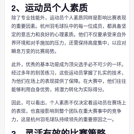
2、运动员个人素质
除了专业技能外，运动员个人素质同样是影响比赛表现
的重要因素。杭州羽毛球队中的每一位成员，都具备坚
定的意志力和良好的心理素质。他们不仅要承受来自外
界环境和对手施加的压力，还需保持高度集中，以应对
瞬息万变的比赛局势。
此外，优秀的基本功是成为顶尖选手必不可少的一环。
经过多年的刻苦练习，这些运动员掌握了扎实的技术，
为他们在场上的表现提供了保障。在大赛中，他们往往
能够利用自身优势，将潜力转化为实际得分。
因此，可以看出，个人素质不仅决定着运动员在赛场上
的表现，也直接影响到整个团队在重大赛事中的竞争
力，这是杭州羽毛球队持续领先的重要原因之一。
3、灵活有效的比赛策略