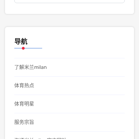
导航
了解米兰milan
体育热点
体育明星
服务宗旨