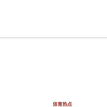
首页
了解米兰milan
体育热点
体育明星
体育热点
首页
体育热点