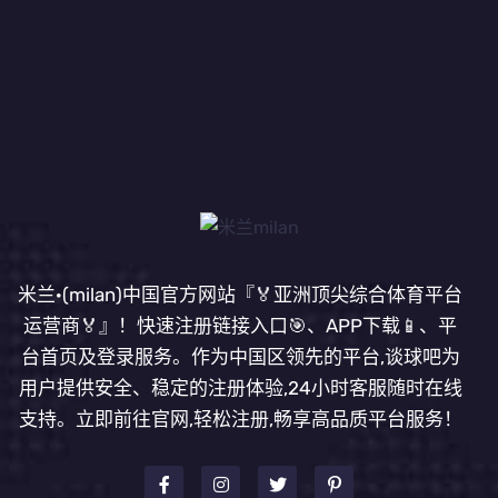
米兰·(milan)中国官方网站『🏅亚洲顶尖综合体育平台
运营商🏅』！快速注册链接入口🎯、APP下载📱、平
台首页及登录服务。作为中国区领先的平台,谈球吧为
用户提供安全、稳定的注册体验,24小时客服随时在线
支持。立即前往官网,轻松注册,畅享高品质平台服务！