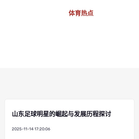
体育热点
首页
体育热点
山东足球明星的崛起与发展历程探讨
2025-11-14 17:20:06