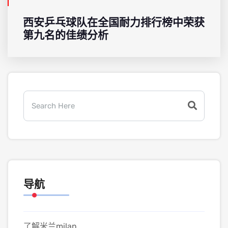
西安乒乓球队在全国耐力排行榜中荣获
第九名的佳绩分析
导航
了解米兰milan