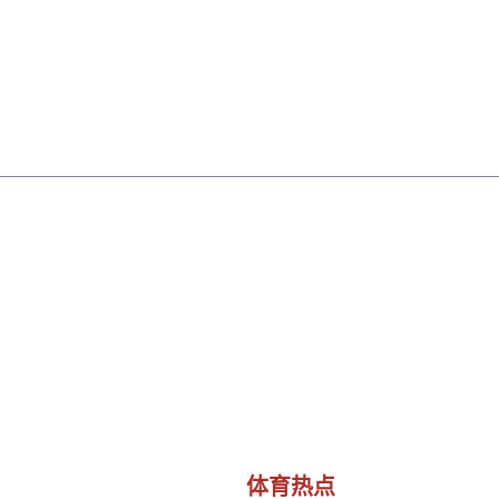
首页
了解米兰milan
体育热点
体育明星
体育热点
首页
体育热点